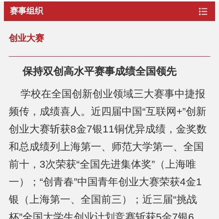
赛事组织
创业大赛
保持双创高水平赛事成绩全国领先
学校在全国创新创业领域三大赛事中捷报
频传，成绩喜人。近四届中国“互联网
+
”创新
创业大赛斩获
8
金
7
银
11
铜优异成绩，金奖数
和总成绩列上海第一、师范大学第一、全国
前十，
3
次荣获“全国先进集体奖”（上海唯
一）；“创青春”中国青年创业大赛荣获
4
金
1
银（上海第一、全国前三）；近三届“挑战
杯”全国大学生创业计划竞赛斩获
5
金
7
银
6